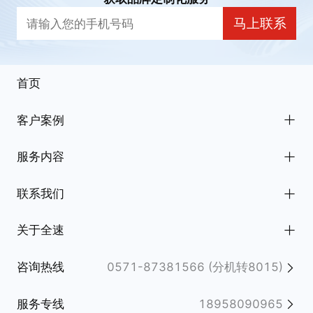
马上联系
首页
客户案例
全部案例
服务内容
电商/新零售
全部服务
联系我们
互动娱乐
用户体验
杭州
关于全速
金融理财
数字营销
北京
公司简介
咨询热线
0571-87381566 (分机转8015)
生活服务/知识教育
创意设计
上海
新闻动态
服务专线
18958090965