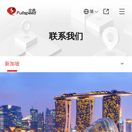
杭州
北京
上海
深圳
长沙
西安
台州
成都
武汉
南京
广州
重庆
联系我们
郑州
厦门
青岛
香港
新加坡