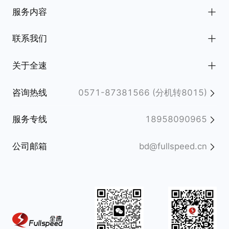
全部案例
服务内容
电商/新零售
全部服务
联系我们
互动娱乐
用户体验
杭州
关于全速
金融理财
数字营销
北京
公司简介
咨询热线
0571-87381566 (分机转8015)
生活服务/知识教育
创意设计
上海
新闻动态
服务专线
18958090965
交通出行
内容运营
深圳
荣誉奖项
公司邮箱
bd@fullspeed.cn
3C/智能制造
技术服务
西安
全速20周年
地产/消费升级
赋能服务
武汉
招贤纳士
政府/事业机构
长沙